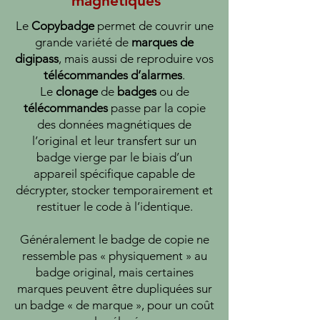
magnétiques
Le
Copybadge
permet de couvrir une
grande variété de
marques
de
digipass
, mais aussi de reproduire vos
télécommandes
d’alarmes
.
Le
clonage
de
badges
ou de
télécommandes
passe par la copie
des données magnétiques de
l’original et leur transfert sur un
badge vierge par le biais d’un
appareil spécifique capable de
décrypter, stocker temporairement et
restituer le code à l’identique.
Généralement le badge de copie ne
ressemble pas « physiquement » au
badge original, mais certaines
marques peuvent être dupliquées sur
un badge « de marque », pour un coût