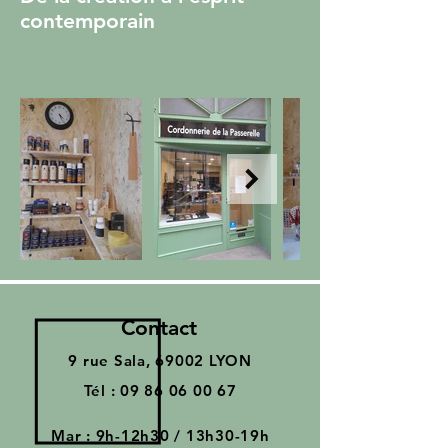
contemporain
Contact
9 rue Sala, 69002 LYON
Tél :
09 86 06 00 67
Mar : 9h-12h30 / 13h30-19
h